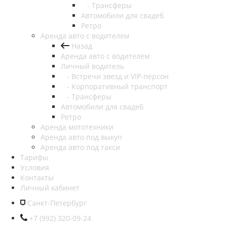
- Трансферы
Автомобили для свадеб
Ретро
Аренда авто с водителем
Назад
Аренда авто с водителем
Личный водитель
- Встречи звезд и VIP-персон
- Корпоративный транспорт
- Трансферы
Автомобили для свадеб
Ретро
Аренда мототехники
Аренда авто под выкуп
Аренда авто под такси
Тарифы
Условия
Контакты
Личный кабинет
Санкт-Петербург
+7 (992) 320-09-24