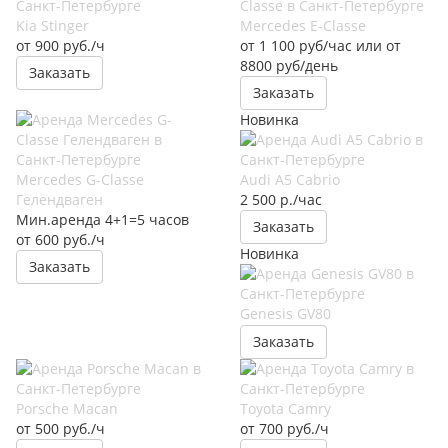
Kia Stinger
Mercedes E-Classe
от 900 руб./ч
от 1 100 руб/час или от
8800 руб/день
Заказать
Заказать
Новинка
Mercedes G-Classe
Audi A5 Cabrio
Гелендваген
2 500 р./час
Мин.аренда 4+1=5 часов
Заказать
от 600 руб./ч
Новинка
Заказать
Genesis GV80
Заказать
Porsche Macan
Toyota Camry
от 500 руб./ч
от 700 руб./ч